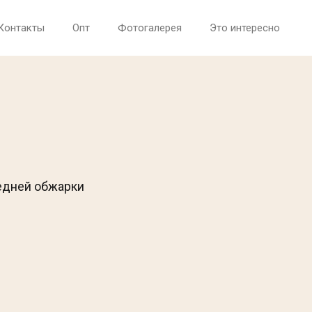
Контакты
Опт
Фотогалерея
Это интересно
едней обжарки